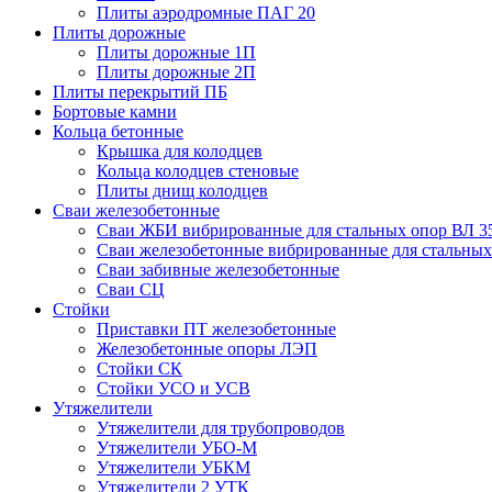
Плиты аэродромные ПАГ 20
Плиты дорожные
Плиты дорожные 1П
Плиты дорожные 2П
Плиты перекрытий ПБ
Бортовые камни
Кольца бетонные
Крышка для колодцев
Кольца колодцев стеновые
Плиты днищ колодцев
Сваи железобетонные
Сваи ЖБИ вибрированные для стальных опор ВЛ 3
Сваи железобетонные вибрированные для стальных
Сваи забивные железобетонные
Сваи СЦ
Стойки
Приставки ПТ железобетонные
Железобетонные опоры ЛЭП
Стойки СК
Стойки УСО и УСВ
Утяжелители
Утяжелители для трубопроводов
Утяжелители УБО-М
Утяжелители УБКМ
Утяжелители 2 УТК