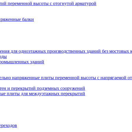
ий переменной высоты с отогнутой арматурой
пряженные балки
ения для одноэтажных производственных зданий без мостовых 
оды
промышленных зданий
ельно напряженные плиты переменной высоты с напрягаемой от
тен и перекрытий подземных сооружений
ные плиты для междуэтажных перекрытий
ереходов