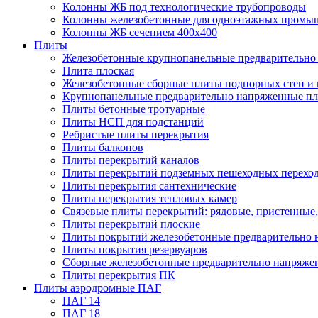
Колонны ЖБ под технологические трубопроводы
Колонны железобетонные для одноэтажных промы
Колонны ЖБ сечением 400х400
Плиты
Железобетонные крупнопанельные предварительно 
Плита плоская
Железобетонные сборные плиты подпорных стен и
Крупнопанельные предварительно напряженные п
Плиты бетонные тротуарные
Плиты НСП для подстанций
Ребристые плиты перекрытия
Плиты балконов
Плиты перекрытий каналов
Плиты перекрытий подземных пешеходных перехо
Плиты перекрытия сантехнические
Плиты перекрытия тепловых камер
Связевые плиты перекрытий: рядовые, пристенные,
Плиты перекрытий плоские
Плиты покрытий железобетонные предварительно н
Плиты покрытия резервуаров
Сборные железобетонные предварительно напряже
Плиты перекрытия ПК
Плиты аэродромные ПАГ
ПАГ 14
ПАГ 18