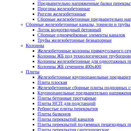
Предварительно напряженные балки перекрыт
Прогоны железобетонные
Ригели железобетонные
Сборные железобетонные предварительно на
Сборные железобетонные каналы, тоннели и трубы
Лоток водоотводный бетонный
Сборные одноячейковые элементы каналов
Трубы железобетонные безнапорные
Колонны
Железобетонные колонны прямоугольного сеч
Колонны ЖБ под технологические трубопров
Колонны железобетонные для одноэтажных 
Колонны ЖБ сечением 400х400
Плиты
Железобетонные крупнопанельные предварит
Плита плоская
Железобетонные сборные плиты подпорных с
Крупнопанельные предварительно напряжен
Плиты бетонные тротуарные
Плиты НСП для подстанций
Ребристые плиты перекрытия
Плиты балконов
Плиты перекрытий каналов
Плиты перекрытий подземных пешеходных п
Плиты перекрытия сантехнические