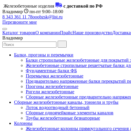
Железобетонные изделия
с доставкой по РФ
Владимир
пн-пт 9:00–18:00
8 343 361 11 78
ooobzsk@list.ru
Перезвоните мне
Каталог товаров
О компании
Прайс
Наше производство
Доставка
Владимир
Балки, прогоны и перемычки
Балки стропильные железобетонные для покрытий 
Железобетонные стропильные решетчатые балки для
Фундаментные балки ФБ
Перемычки железобетонные
Предварительно напряженные балки перекрытий пе
Прогоны железобетонные
Ригели железобетонные
Сборные железобетонные предварительно напряже
Сборные железобетонные каналы, тоннели и трубы
Лоток водоотводный бетонный
Сборные одноячейковые элементы каналов
Трубы железобетонные безнапорные
Колонны
Железобетонные колонны прямоугольного сечения 