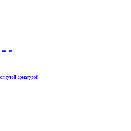
кранов
огнутой арматурой