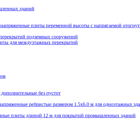
шленных зданий
напряженные плиты переменной высоты с напрягаемой отогнут
 перекрытий подземных сооружений
литы для междуэтажных перекрытий
дов
 дополнительные без пустот
апряженные ребристые размером 1.5х6.0 м для одноэтажных зд
нные плиты длиной 12 м для покрытий промышленных зданий