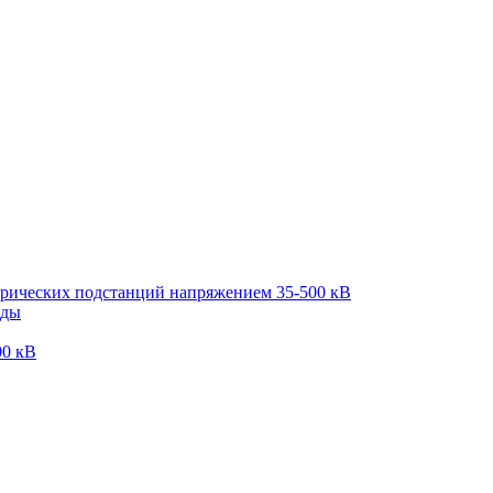
трических подстанций напряжением 35-500 кВ
оды
00 кВ