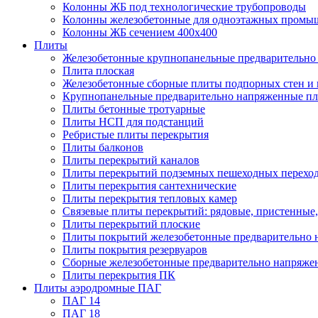
Колонны ЖБ под технологические трубопроводы
Колонны железобетонные для одноэтажных промы
Колонны ЖБ сечением 400х400
Плиты
Железобетонные крупнопанельные предварительно 
Плита плоская
Железобетонные сборные плиты подпорных стен и
Крупнопанельные предварительно напряженные п
Плиты бетонные тротуарные
Плиты НСП для подстанций
Ребристые плиты перекрытия
Плиты балконов
Плиты перекрытий каналов
Плиты перекрытий подземных пешеходных перехо
Плиты перекрытия сантехнические
Плиты перекрытия тепловых камер
Связевые плиты перекрытий: рядовые, пристенные,
Плиты перекрытий плоские
Плиты покрытий железобетонные предварительно н
Плиты покрытия резервуаров
Сборные железобетонные предварительно напряже
Плиты перекрытия ПК
Плиты аэродромные ПАГ
ПАГ 14
ПАГ 18