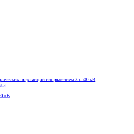
трических подстанций напряжением 35-500 кВ
оды
00 кВ