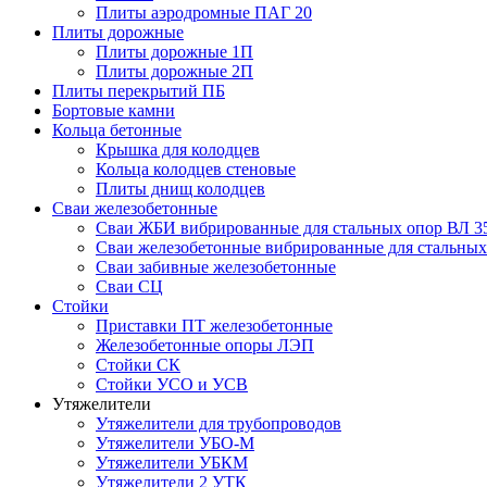
Плиты аэродромные ПАГ 20
Плиты дорожные
Плиты дорожные 1П
Плиты дорожные 2П
Плиты перекрытий ПБ
Бортовые камни
Кольца бетонные
Крышка для колодцев
Кольца колодцев стеновые
Плиты днищ колодцев
Сваи железобетонные
Сваи ЖБИ вибрированные для стальных опор ВЛ 3
Сваи железобетонные вибрированные для стальных
Сваи забивные железобетонные
Сваи СЦ
Стойки
Приставки ПТ железобетонные
Железобетонные опоры ЛЭП
Стойки СК
Стойки УСО и УСВ
Утяжелители
Утяжелители для трубопроводов
Утяжелители УБО-М
Утяжелители УБКМ
Утяжелители 2 УТК