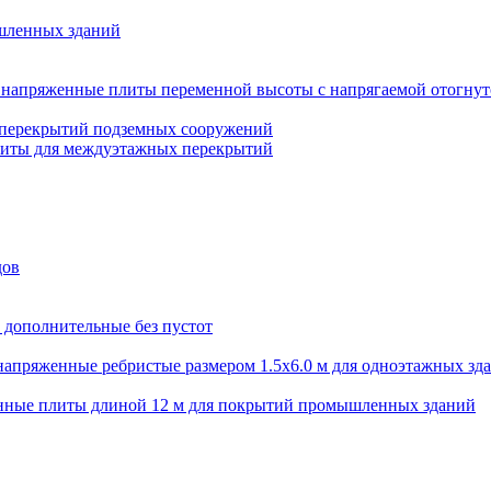
шленных зданий
напряженные плиты переменной высоты с напрягаемой отогнут
 перекрытий подземных сооружений
литы для междуэтажных перекрытий
дов
 дополнительные без пустот
апряженные ребристые размером 1.5х6.0 м для одноэтажных зд
нные плиты длиной 12 м для покрытий промышленных зданий