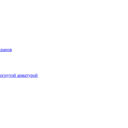
кранов
огнутой арматурой