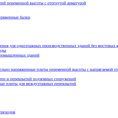
ий переменной высоты с отогнутой арматурой
пряженные балки
ения для одноэтажных производственных зданий без мостовых 
оды
промышленных зданий
ельно напряженные плиты переменной высоты с напрягаемой от
тен и перекрытий подземных сооружений
ные плиты для междуэтажных перекрытий
ереходов