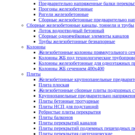
Предварительно напряженные балки перекрыт
Прогоны железобетонные
Ригели железобетонные
Сборные железобетонные предварительно на
Сборные железобетонные каналы, тоннели и трубы
Лоток водоотводный бетонный
Сборные одноячейковые элементы каналов
Трубы железобетонные безнапорные
Колонны
Железобетонные колонны прямоугольного сеч
Колонны ЖБ под технологические трубопров
Колонны железобетонные для одноэтажных 
Колонны ЖБ сечением 400х400
Плиты
Железобетонные крупнопанельные предварит
Плита плоская
Железобетонные сборные плиты подпорных с
Крупнопанельные предварительно напряжен
Плиты бетонные тротуарные
Плиты НСП для подстанций
Ребристые плиты перекрытия
Плиты балконов
Плиты перекрытий каналов
Плиты перекрытий подземных пешеходных п
Плиты перекрытия сантехнические