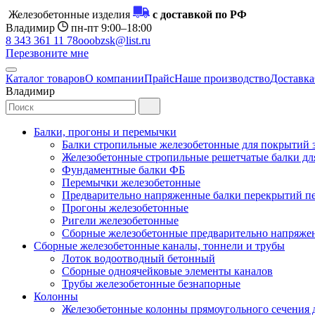
Железобетонные изделия
с доставкой по РФ
Владимир
пн-пт 9:00–18:00
8 343 361 11 78
ooobzsk@list.ru
Перезвоните мне
Каталог товаров
О компании
Прайс
Наше производство
Доставка
Владимир
Балки, прогоны и перемычки
Балки стропильные железобетонные для покрытий 
Железобетонные стропильные решетчатые балки для
Фундаментные балки ФБ
Перемычки железобетонные
Предварительно напряженные балки перекрытий пе
Прогоны железобетонные
Ригели железобетонные
Сборные железобетонные предварительно напряже
Сборные железобетонные каналы, тоннели и трубы
Лоток водоотводный бетонный
Сборные одноячейковые элементы каналов
Трубы железобетонные безнапорные
Колонны
Железобетонные колонны прямоугольного сечения 